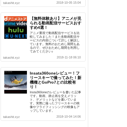
2018-10-05 15:04
takashit.xyz
【無料体験あり】アニメが見
られる動画配信サービスおす
すめ4選！
アニメ重視で動画配信サービスを比
較してみました！また各動画配信サ
ービスの内容について詳しく解説し
ています。無料のおためし期間もあ
るので、ぜひおためし期間を利用し
てみてください♪
2018-11-18 06:10
takashit.xyz
Insata360oneレビュー！フ
リースキーで撮ってみた！新
機種とGoPro7との比較有
り！
Insta360oneのレビューを書いた記事
です。動画、静止画を交えメリッ
ト、デメリットなどを書いていま
す。実際に撮ったフリースキーの映
像やフライフィッシングの映像もア
ップしています。
2018-10-04 14:06
takashit.xyz