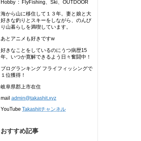
Hobby : FlyFishing、Ski、OUTDOOR
海から山に移住して１３年。妻と娘と大
好きな釣りとスキーをしながら、のんび
り山暮らしを満喫しています。
あとアニメも好きですw
好きなことをしているのにうつ病歴15
年。いつか寛解できるよう日々奮闘中！
ブログランキング フライフィッシングで
１位獲得！
岐阜県郡上市在住
mail
admin@takashit.xyz
YouTube
Takashitチャンネル
おすすめ記事