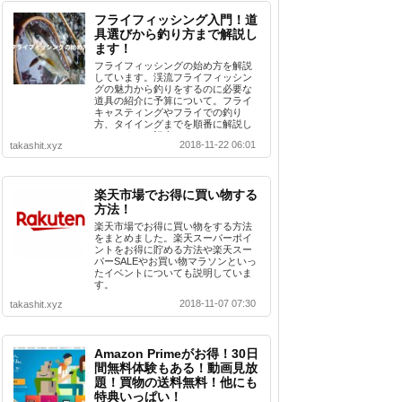
フライフィッシング入門！道
具選びから釣り方まで解説し
ます！
フライフィッシングの始め方を解説
しています。渓流フライフィッシン
グの魅力から釣りをするのに必要な
道具の紹介に予算について。フライ
キャスティングやフライでの釣り
方、タイイングまでを順番に解説し
ているまとめ記事です。
2018-11-22 06:01
takashit.xyz
楽天市場でお得に買い物する
方法！
楽天市場でお得に買い物をする方法
をまとめました。楽天スーパーポイ
ントをお得に貯める方法や楽天スー
パーSALEやお買い物マラソンといっ
たイベントについても説明していま
す。
2018-11-07 07:30
takashit.xyz
Amazon Primeがお得！30日
間無料体験もある！動画見放
題！買物の送料無料！他にも
特典いっぱい！