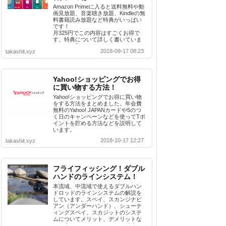
Amazon Primeに入ると送料無料や動
画見放題、音楽聴き放題、Kindleの無
料書籍読み放題など特典がいっぱい
です！
月325円でこの内容はすごくお得で
す。特典について詳しく書いていま
すのでご覧ください。
2018-09-17 08:23
takashit.xyz
Yahoo!ショッピングでお得
に買い物する方法！
Yahoo!ショッピングでお得に買い物
をする方法をまとめました。年会費
無料のYahoo! JAPANカードや5のつ
く日のキャンペーンなどを使ってTポ
イントを貯める方法などを説明して
います。
2018-10-17 12:27
takashit.xyz
フライフィッシング！ダブル
ハンドのラインシステム！
本流域、中流域で使えるダブルハン
ドロッドのラインシステムの解説を
しています。スペイ、スカンジナビ
アン（アンダーハンド）、シューテ
ィングスペイ、スカジットのシステ
ムについてメリット、デメリットな
どを交えおすすめシステムを紹介。