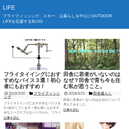
LIFE
フライフィッシング、スキー、山暮らしを中心にOUTDOOR
LIFEを応援するBLOG
フライタイイングにおす
田舎に若者がいないのは
すめなバイス３選！初心
なぜ？田舎で育ち今も住
者にもおすすめ！
む私が思うこと。
2019/3/30
フライフィッシ
2019/3/23
田舎暮らし
ング
田舎に若者がいないのはなぜかについて
フライタイイングにおすすめなバイスを
考えてみました。
3つ紹介しています！初心者にもおすす
記事を読む
めなリーズナブルなバイスから、フライ
フィッシャー憧れのバイスまで紹介して
記事を読む
います。