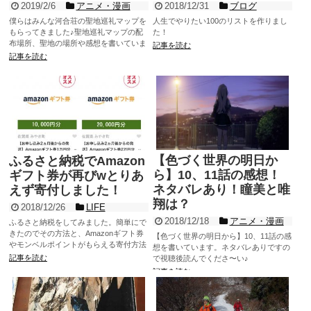
2019/2/6
アニメ・漫画
2018/12/31
ブログ
僕らはみんな河合荘の聖地巡礼マップを
人生でやりたい100のリストを作りまし
もらってきました♪聖地巡礼マップの配
た！
布場所、聖地の場所や感想を書いていま
記事を読む
す！またレンタル自転車で聖地を巡る方
記事を読む
法も紹介しています！
【色づく世界の明日か
ふるさと納税でAmazon
ら】10、11話の感想！
ギフト券が再びwとりあ
ネタバレあり！瞳美と唯
えず寄付しました！
翔は？
2018/12/26
LIFE
2018/12/18
アニメ・漫画
ふるさと納税をしてみました。簡単にで
きたのでその方法と、Amazonギフト券
【色づく世界の明日から】10、11話の感
やモンベルポイントがもらえる寄付方法
想を書いています。ネタバレありですの
を紹介しています。
記事を読む
で視聴後読んでくださ〜い♪
記事を読む