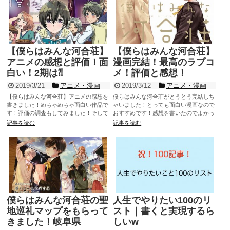
【僕らはみんな河合荘】
【僕らはみんな河合荘】
アニメの感想と評価！面
漫画完結！最高のラブコ
白い！2期は⁈
メ！評価と感想！
2019/3/21
アニメ・漫画
2019/3/12
アニメ・漫画
【僕らはみんな河合荘】アニメの感想を
僕らはみんな河合荘がとうとう完結しち
書きました！めちゃめちゃ面白い作品で
ゃいました！とっても面白い漫画なので
す！評価の調査もしてみました！そして
おすすめです！感想を書いたのでよかっ
2期はやるのかについても書いています⁈
たら読んでください♪
記事を読む
記事を読む
僕らはみんな河合荘がみられる動画配信
サービスも紹介しています♪
僕らはみんな河合荘の聖
人生でやりたい100のリ
地巡礼マップをもらって
スト｜書くと実現するら
きました！岐阜県
しいw