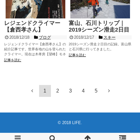
レジェンドクライマー
富山、石川トリップ｜
【倉西孝さん】
2019シーズン滑走2日目
2018/12/18
ブログ
2018/12/17
スキー
レジェンドクライマー【倉西孝さん】の
2019シーズン滑走２日目の記録。富山県
紹介記事です。世界各地の山を登られた
と石川県に行ってきました。
クライマー。現在は木孝房【望峰】モネ
記事を読む
を営む家具職人。色々お話を伺ってきま
記事を読む
した。
1
2
3
4
5
© 2018
LIFE
.