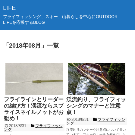
LIFE
フライフィッシング、スキー、山暮らしを中心にOUTDOOR
LIFEを応援するBLOG
「
2018年08月
」
一覧
フライラインとリーダー
渓流釣り、フライフィッ
の結び方！渓流ならスプ
シングのマナーと注意
ライスネイルノットがお
点！
勧め！
2018/8/31
フライフィッシ
ング
2018/8/31
フライフィッシ
ング
渓流釣りのマナーや注意点について書い
ています。マナーやルールを知らないと