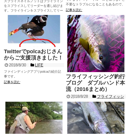
スプライスネイルノットはフライライン
不要なトラブルになることもあるので、
をスプライスしてリーダーを通し結びま
覚えておきましょう。
記事を読む
す。フライラインをスプライスしてリー
ダーを通す方法や便利なツールを紹介し
記事を読む
ています。
Twitterでpolcaおじさん
からご支援頂きました！
2018/8/30
LIFE
ファインディングアプリpolcaの紹介記
フライフィッシング釣行
事です。
ブログ ダブルハンド本
記事を読む
流（2016まとめ）
2018/8/28
フライフィッシ
ング
2016年の本流での釣行ブログです。ダブ
ルハンドのウエットフライの釣りが中心
です。
記事を読む