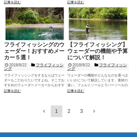
ャーでテレマーカー、バンブーロッドも
記事を読む
記事を読む
作っている方で、すべてハンドメイドで
作っています。とてもいいバックなので
ぜひ読んでください！
フライフィッシングのウ
【フライフィッシング】
ェーダー！おすすめメー
ウェーダーの機能や予算
カー５選！
について解説！
2018/8/22
フライフィッシ
2018/8/22
フライフィッシ
ング
ング
フライフィッシングをするならばウェー
ウェーダーの機能やどんなものを選べば
ダーもこだわりたいですよね。そこでお
いいかについて解説しています。素材の
すすめのウェーダーメーカーからおすす
違い、フェルトソールとラバーソールの
めモデルまで紹介しています。また、私
違い。透湿性素材について、ウェーディ
記事を読む
記事を読む
や友人が実際に使ってみた感想も書いて
ングシューズとブーツフットどちらがい
いますので参考にしてください。
いかなど書いていますので参考にしてく
ださい。
1
2
3