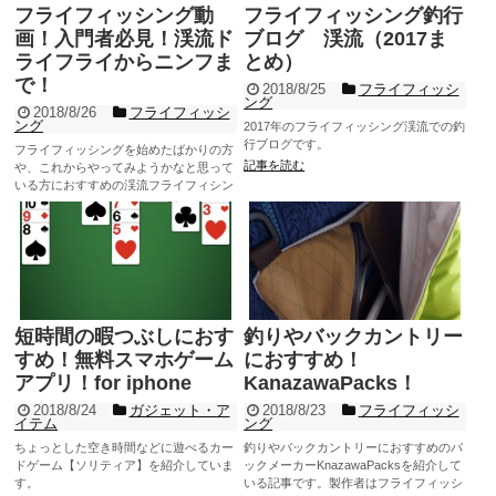
フライフィッシング動
フライフィッシング釣行
画！入門者必見！渓流ド
ブログ 渓流（2017ま
ライフライからニンフま
とめ）
で！
2018/8/25
フライフィッシ
ング
2018/8/26
フライフィッシ
ング
2017年のフライフィッシング渓流での釣
行ブログです。
フライフィッシングを始めたばかりの方
記事を読む
や、これからやってみようかなと思って
いる方におすすめの渓流フライフィシン
グの動画を紹介したいと思います。ま
記事を読む
た、フライフィッシングやルアー、餌釣
りで渓流行くよ、なんて方も見ていて十
分面白いと思います。ドライフライから
ニンフフィッシング、キャスティング、
タイイングの解説もしています。
短時間の暇つぶしにおす
釣りやバックカントリー
すめ！無料スマホゲーム
におすすめ！
アプリ！for iphone
KanazawaPacks！
2018/8/24
ガジェット・ア
2018/8/23
フライフィッシ
イテム
ング
ちょっとした空き時間などに遊べるカー
釣りやバックカントリーにおすすめのバ
ドゲーム【ソリティア】を紹介していま
ックメーカーKnazawaPacksを紹介して
す。
いる記事です。製作者はフライフィッシ