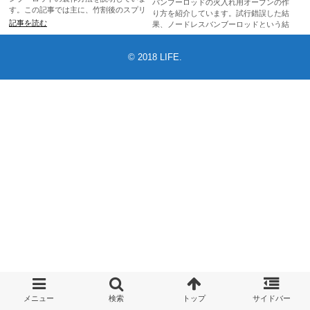
バンブーロッドの火入れ用オーブンの作
す。この記事では主に、竹割後のスプリ
り方を紹介しています。試行錯誤した結
ットケーンの節除去と節の無いスプリッ
記事を読む
果、ノードレスバンブーロッドという結
トケーンどうしの接着方法を解説してい
論になり、オーブンを作成しました。こ
記事を読む
ます。
のオーブンはとても簡単に作ることがで
© 2018
LIFE
.
き、材料費もとても安く作れます。