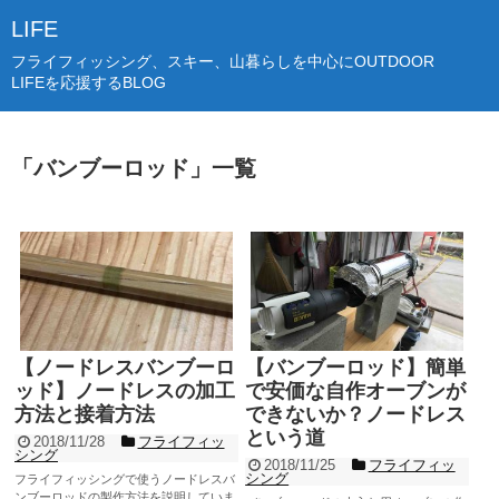
LIFE
フライフィッシング、スキー、山暮らしを中心にOUTDOOR
LIFEを応援するBLOG
「
バンブーロッド
」
一覧
【ノードレスバンブーロ
【バンブーロッド】簡単
ッド】ノードレスの加工
で安価な自作オーブンが
方法と接着方法
できないか？ノードレス
という道
2018/11/28
フライフィッ
シング
2018/11/25
フライフィッ
シング
フライフィッシングで使うノードレスバ
ンブーロッドの製作方法を説明していま