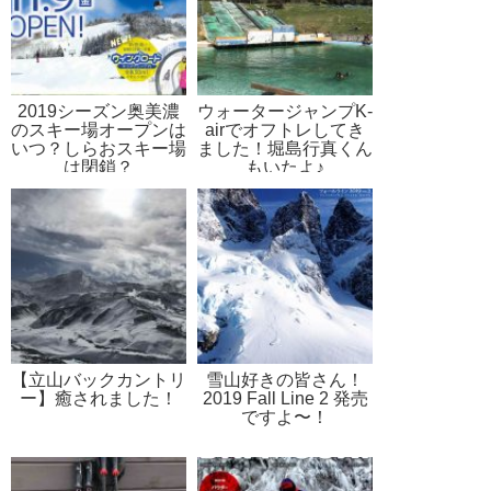
2019シーズン奥美濃
ウォータージャンプK-
のスキー場オープンは
airでオフトレしてき
いつ？しらおスキー場
ました！堀島行真くん
は閉鎖？
もいたよ♪
【立山バックカントリ
雪山好きの皆さん！
ー】癒されました！
2019 Fall Line 2 発売
ですよ〜！