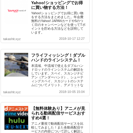
Yahoo!ショッピングでお得
に買い物する方法！
Yahoo!ショッピングでお得に買い物
をする方法をまとめました。年会費
無料のYahoo! JAPANカードや5のつ
く日のキャンペーンなどを使ってTポ
イントを貯める方法などを説明して
います。
2018-10-17 12:27
takashit.xyz
フライフィッシング！ダブル
ハンドのラインシステム！
本流域、中流域で使えるダブルハン
ドロッドのラインシステムの解説を
しています。スペイ、スカンジナビ
アン（アンダーハンド）、シューテ
ィングスペイ、スカジットのシステ
ムについてメリット、デメリットな
どを交えおすすめシステムを紹介。
2018-10-05 15:04
takashit.xyz
【無料体験あり】アニメが見
られる動画配信サービスおす
すめ4選！
アニメ重視で動画配信サービスを比
較してみました！また各動画配信サ
ービスの内容について詳しく解説し