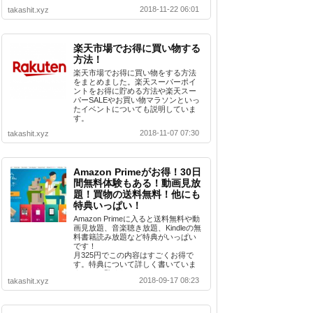
ているまとめ記事です。
2018-11-22 06:01
takashit.xyz
楽天市場でお得に買い物する
方法！
楽天市場でお得に買い物をする方法
をまとめました。楽天スーパーポイ
ントをお得に貯める方法や楽天スー
パーSALEやお買い物マラソンといっ
たイベントについても説明していま
す。
2018-11-07 07:30
takashit.xyz
Amazon Primeがお得！30日
間無料体験もある！動画見放
題！買物の送料無料！他にも
特典いっぱい！
Amazon Primeに入ると送料無料や動
画見放題、音楽聴き放題、Kindleの無
料書籍読み放題など特典がいっぱい
です！
月325円でこの内容はすごくお得で
す。特典について詳しく書いていま
すのでご覧ください。
2018-09-17 08:23
takashit.xyz