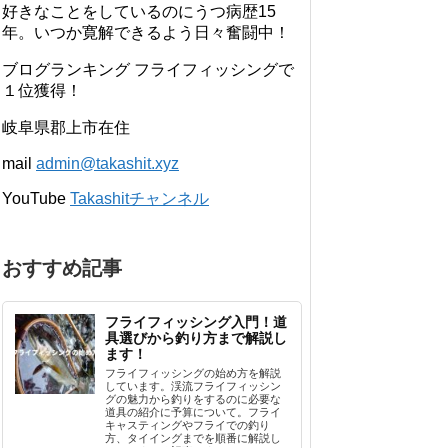
好きなことをしているのにうつ病歴15
年。いつか寛解できるよう日々奮闘中！
ブログランキング フライフィッシングで
１位獲得！
岐阜県郡上市在住
mail
admin@takashit.xyz
YouTube
Takashitチャンネル
おすすめ記事
フライフィッシング入門！道
具選びから釣り方まで解説し
ます！
フライフィッシングの始め方を解説
しています。渓流フライフィッシン
グの魅力から釣りをするのに必要な
道具の紹介に予算について。フライ
キャスティングやフライでの釣り
方、タイイングまでを順番に解説し