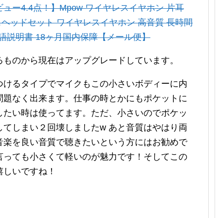
ー4.4点！】Mpow ワイヤレスイヤホン 片耳
ゥースヘッドセット ワイヤレスイヤホン 高音質 長時間
本語説明書 18ヶ月国内保障【メール便】
るものから現在はアップグレードしています。
つけるタイプでマイクもこの小さいボディーに内
問題なく出来ます。仕事の時とかにもポケットに
したい時は使ってます。ただ、小さいのでポケッ
てしまい２回壊しましたw あと音質はやはり両
音楽を良い音質で聴きたいという方にはお勧めで
言っても小さくて軽いのが魅力です！そしてこの
嬉しいですね！