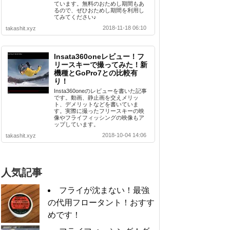
ています。無料のおためし期間もあ
るので、ぜひおためし期間を利用し
てみてください♪
2018-11-18 06:10
takashit.xyz
Insata360oneレビュー！フ
リースキーで撮ってみた！新
機種とGoPro7との比較有
り！
Insta360oneのレビューを書いた記事
です。動画、静止画を交えメリッ
ト、デメリットなどを書いていま
す。実際に撮ったフリースキーの映
像やフライフィッシングの映像もア
ップしています。
2018-10-04 14:06
takashit.xyz
人気記事
フライが沈まない！最強
の代用フロータント！おすす
めです！