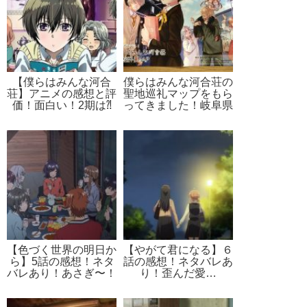
【僕らはみんな河合
僕らはみんな河合荘の
荘】アニメの感想と評
聖地巡礼マップをもら
価！面白い！2期は⁈
ってきました！岐阜県
【色づく世界の明日か
【やがて君になる】６
ら】5話の感想！ネタ
話の感想！ネタバレあ
バレあり！あさぎ〜！
り！歪んだ愛…