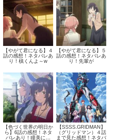
【やがて君になる】４
【やがて君になる】５
話の感想！ネタバレあ
話の感想！ネタバレあ
り！槙くんよ～w
り！先輩が
【色づく世界の明日か
【SSSS.GRIDMAN】
ら】6話の感想！ネタ
（グリッドマン）４話
バレあり！瞳美に…
まで見た感想！ネタバ