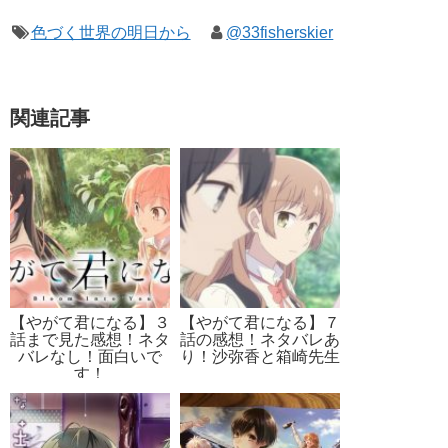
色づく世界の明日から
@33fisherskier
関連記事
【やがて君になる】３
【やがて君になる】７
話まで見た感想！ネタ
話の感想！ネタバレあ
バレなし！面白いで
り！沙弥香と箱崎先生
す！