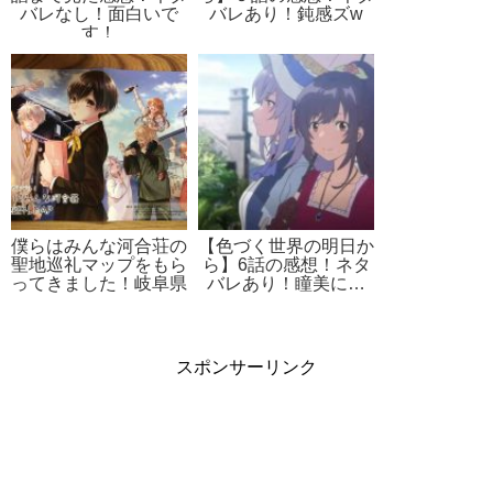
バレなし！面白いで
バレあり！鈍感ズw
す！
僕らはみんな河合荘の
【色づく世界の明日か
聖地巡礼マップをもら
ら】6話の感想！ネタ
ってきました！岐阜県
バレあり！瞳美に…
スポンサーリンク