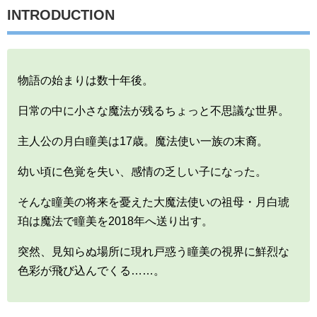
INTRODUCTION
物語の始まりは数十年後。
日常の中に小さな魔法が残るちょっと不思議な世界。
主人公の月白瞳美は17歳。魔法使い一族の末裔。
幼い頃に色覚を失い、感情の乏しい子になった。
そんな瞳美の将来を憂えた大魔法使いの祖母・月白琥
珀は魔法で瞳美を2018年へ送り出す。
突然、見知らぬ場所に現れ戸惑う瞳美の視界に鮮烈な
色彩が飛び込んでくる……。