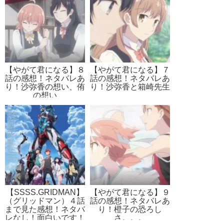
【やがて君になる】８
【やがて君になる】７
話の感想！ネタバレあ
話の感想！ネタバレあ
り！沙弥香の想い、侑
り！沙弥香と箱崎先生
の想い
【SSSS.GRIDMAN】
【やがて君になる】９
（グリッドマン）４話
話の感想！ネタバレあ
まで見た感想！ネタバ
り！橙子の恐ろし
レなし！面白いです！
さ。。。