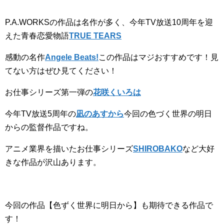
P.A.WORKSの作品は名作が多く、今年TV放送10周年を迎
えた青春恋愛物語
TRUE TEARS
感動の名作
Angele Beats!
この作品はマジおすすめです！見
てない方はぜひ見てください！
お仕事シリーズ第一弾の
花咲くいろは
今年TV放送5周年の
凪のあすから
今回の色づく世界の明日
からの監督作品ですね。
アニメ業界を描いたお仕事シリーズ
SHIROBAKO
など大好
きな作品が沢山あります。
今回の作品【色ずく世界に明日から】も期待できる作品で
す！