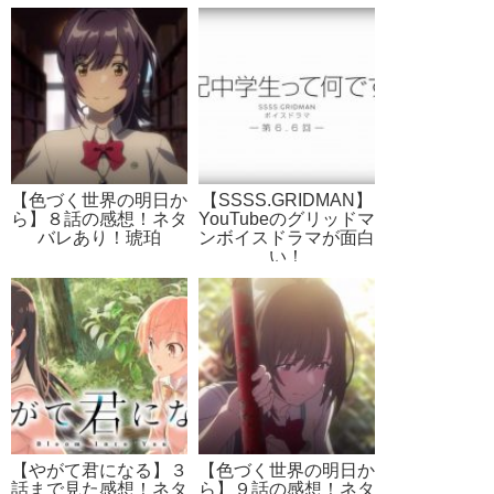
【色づく世界の明日か
【SSSS.GRIDMAN】
ら】８話の感想！ネタ
YouTubeのグリッドマ
バレあり！琥珀
ンボイスドラマが面白
い！
【やがて君になる】３
【色づく世界の明日か
話まで見た感想！ネタ
ら】９話の感想！ネタ