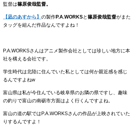
監督は
篠原俊哉監督。
【凪のあすから】
の製作
P.A.WORKS
と
篠原俊哉監督
がまた
タッグを組んだ作品なんですよね！
P.A.WORKSさんはアニメ製作会社としては珍しい地方に本
社を構える会社です。
学生時代は北陸に住んでいた私としては何か親近感を感じ
るんですよねw
富山県は私が今住んでいる岐阜県のお隣の県ですし、趣味
の釣りで富山の南砺市方面はよく行くんですよね。
富山の道の駅ではP.A.WORKSさんの作品が上映されていた
りするんですよ！