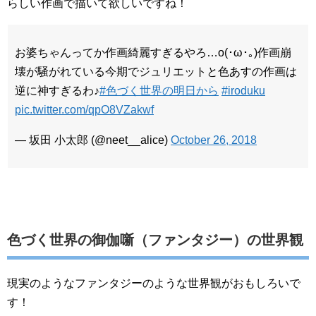
らしい作画で描いて欲しいですね！
お婆ちゃんってか作画綺麗すぎるやろ…o(･ω･｡)作画崩
壊が騒がれている今期でジュリエットと色あすの作画は
逆に神すぎるわ♪
#色づく世界の明日から
#iroduku
pic.twitter.com/qpO8VZakwf
— 坂田 小太郎 (@neet__alice)
October 26, 2018
色づく世界の御伽噺（ファンタジー）の世界観
現実のようなファンタジーのような世界観がおもしろいで
す！