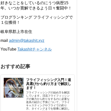
好きなことをしているのにうつ病歴15
年。いつか寛解できるよう日々奮闘中！
ブログランキング フライフィッシングで
１位獲得！
岐阜県郡上市在住
mail
admin@takashit.xyz
YouTube
Takashitチャンネル
おすすめ記事
フライフィッシング入門！道
具選びから釣り方まで解説し
ます！
フライフィッシングの始め方を解説
しています。渓流フライフィッシン
グの魅力から釣りをするのに必要な
道具の紹介に予算について。フライ
キャスティングやフライでの釣り
方、タイイングまでを順番に解説し