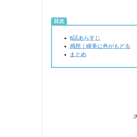
目次
6話あらすじ
感想｜瞳美に色がもどる
まとめ