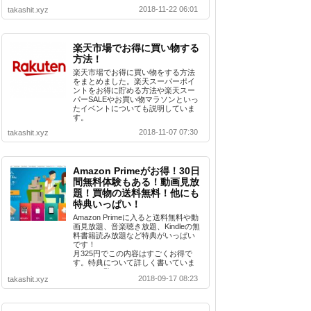
ているまとめ記事です。
2018-11-22 06:01
takashit.xyz
楽天市場でお得に買い物する
方法！
楽天市場でお得に買い物をする方法
をまとめました。楽天スーパーポイ
ントをお得に貯める方法や楽天スー
パーSALEやお買い物マラソンといっ
たイベントについても説明していま
す。
2018-11-07 07:30
takashit.xyz
Amazon Primeがお得！30日
間無料体験もある！動画見放
題！買物の送料無料！他にも
特典いっぱい！
Amazon Primeに入ると送料無料や動
画見放題、音楽聴き放題、Kindleの無
料書籍読み放題など特典がいっぱい
です！
月325円でこの内容はすごくお得で
す。特典について詳しく書いていま
すのでご覧ください。
2018-09-17 08:23
takashit.xyz