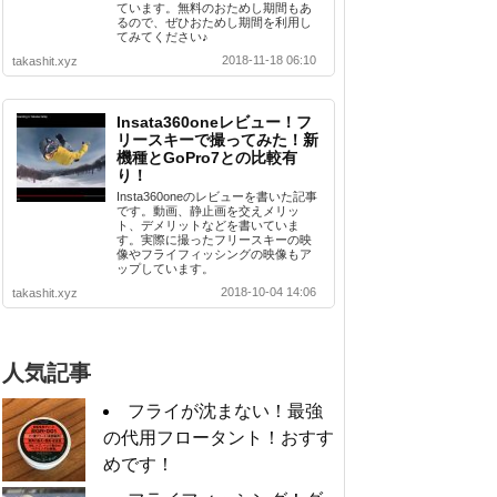
ています。無料のおためし期間もあ
るので、ぜひおためし期間を利用し
てみてください♪
2018-11-18 06:10
takashit.xyz
Insata360oneレビュー！フ
リースキーで撮ってみた！新
機種とGoPro7との比較有
り！
Insta360oneのレビューを書いた記事
です。動画、静止画を交えメリッ
ト、デメリットなどを書いていま
す。実際に撮ったフリースキーの映
像やフライフィッシングの映像もア
ップしています。
2018-10-04 14:06
takashit.xyz
人気記事
フライが沈まない！最強
の代用フロータント！おすす
めです！