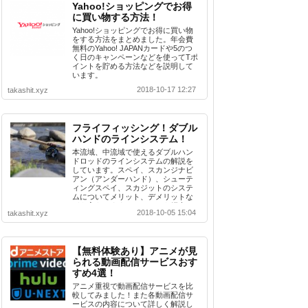
Yahoo!ショッピングでお得
に買い物する方法！
Yahoo!ショッピングでお得に買い物
をする方法をまとめました。年会費
無料のYahoo! JAPANカードや5のつ
く日のキャンペーンなどを使ってTポ
イントを貯める方法などを説明して
います。
2018-10-17 12:27
takashit.xyz
フライフィッシング！ダブル
ハンドのラインシステム！
本流域、中流域で使えるダブルハン
ドロッドのラインシステムの解説を
しています。スペイ、スカンジナビ
アン（アンダーハンド）、シューテ
ィングスペイ、スカジットのシステ
ムについてメリット、デメリットな
どを交えおすすめシステムを紹介。
2018-10-05 15:04
takashit.xyz
【無料体験あり】アニメが見
られる動画配信サービスおす
すめ4選！
アニメ重視で動画配信サービスを比
較してみました！また各動画配信サ
ービスの内容について詳しく解説し