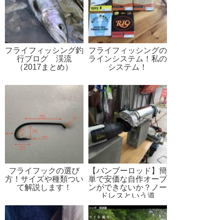
フライフィッシング釣
フライフィッシングの
行ブログ 渓流
ラインシステム！私の
（2017まとめ）
システム！
フライフックの選び
【バンブーロッド】簡
方！サイズや種類つい
単で安価な自作オーブ
て解説します！
ンができないか？ノー
ドレスという道