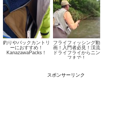
釣りやバックカントリ
フライフィッシング動
ーにおすすめ！
画！入門者必見！渓流
KanazawaPacks！
ドライフライからニン
フまで！
スポンサーリンク