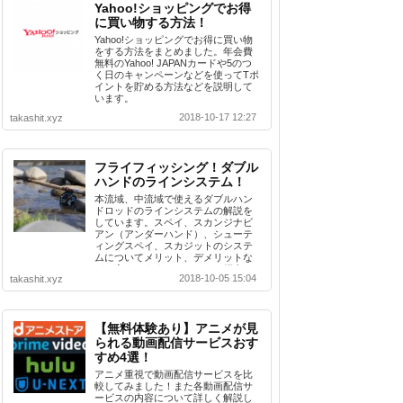
Yahoo!ショッピングでお得
に買い物する方法！
Yahoo!ショッピングでお得に買い物
をする方法をまとめました。年会費
無料のYahoo! JAPANカードや5のつ
く日のキャンペーンなどを使ってTポ
イントを貯める方法などを説明して
います。
2018-10-17 12:27
takashit.xyz
フライフィッシング！ダブル
ハンドのラインシステム！
本流域、中流域で使えるダブルハン
ドロッドのラインシステムの解説を
しています。スペイ、スカンジナビ
アン（アンダーハンド）、シューテ
ィングスペイ、スカジットのシステ
ムについてメリット、デメリットな
どを交えおすすめシステムを紹介。
2018-10-05 15:04
takashit.xyz
【無料体験あり】アニメが見
られる動画配信サービスおす
すめ4選！
アニメ重視で動画配信サービスを比
較してみました！また各動画配信サ
ービスの内容について詳しく解説し