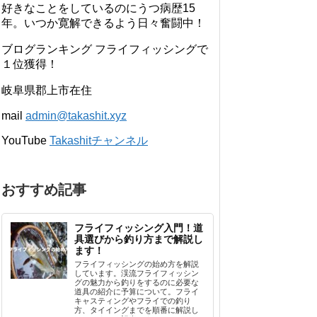
好きなことをしているのにうつ病歴15
年。いつか寛解できるよう日々奮闘中！
ブログランキング フライフィッシングで
１位獲得！
岐阜県郡上市在住
mail
admin@takashit.xyz
YouTube
Takashitチャンネル
おすすめ記事
フライフィッシング入門！道
具選びから釣り方まで解説し
ます！
フライフィッシングの始め方を解説
しています。渓流フライフィッシン
グの魅力から釣りをするのに必要な
道具の紹介に予算について。フライ
キャスティングやフライでの釣り
方、タイイングまでを順番に解説し