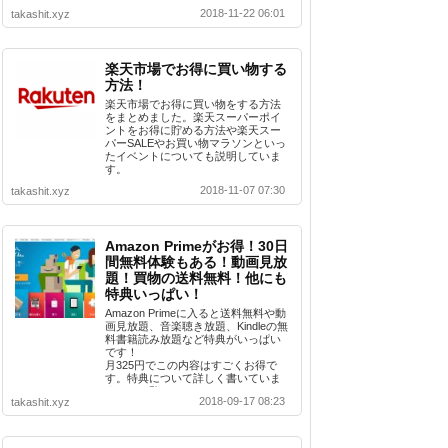
ているまとめ記事です。
2018-11-22 06:01
takashit.xyz
楽天市場でお得に買い物する
方法！
楽天市場でお得に買い物をする方法
をまとめました。楽天スーパーポイ
ントをお得に貯める方法や楽天スー
パーSALEやお買い物マラソンといっ
たイベントについても説明していま
す。
2018-11-07 07:30
takashit.xyz
Amazon Primeがお得！30日
間無料体験もある！動画見放
題！買物の送料無料！他にも
特典いっぱい！
Amazon Primeに入ると送料無料や動
画見放題、音楽聴き放題、Kindleの無
料書籍読み放題など特典がいっぱい
です！
月325円でこの内容はすごくお得で
す。特典について詳しく書いていま
すのでご覧ください。
2018-09-17 08:23
takashit.xyz