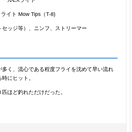
ールEXライト
ト Mow Tips（T-8)
トセッジ等）、ニンフ、ストリーマー
が多く、流心である程度フライを沈めて早い流れ
る時にヒット。
３匹ほど釣れただけだった。