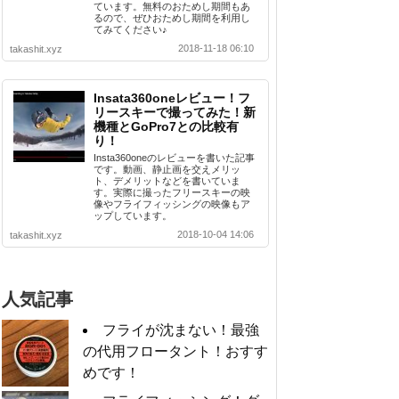
ています。無料のおためし期間もあ
るので、ぜひおためし期間を利用し
てみてください♪
2018-11-18 06:10
takashit.xyz
Insata360oneレビュー！フ
リースキーで撮ってみた！新
機種とGoPro7との比較有
り！
Insta360oneのレビューを書いた記事
です。動画、静止画を交えメリッ
ト、デメリットなどを書いていま
す。実際に撮ったフリースキーの映
像やフライフィッシングの映像もア
ップしています。
2018-10-04 14:06
takashit.xyz
人気記事
フライが沈まない！最強
の代用フロータント！おすす
めです！